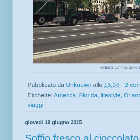
Fermata Lymmo. Sullo sf
Pubblicato da
Unknown
alle
15:34
2 co
Etichette:
America
,
Florida
,
lifestyle
,
Orlan
viaggi
giovedì 18 giugno 2015
Soffio fresco al cioccolato