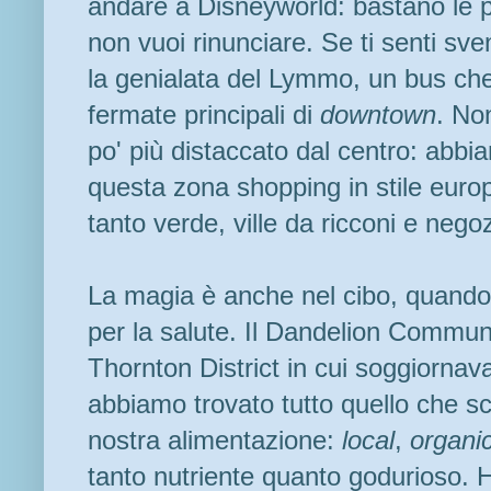
andare a Disneyworld: bastano le pa
non vuoi rinunciare. Se ti senti sve
la genialata del Lymmo, un bus che 
fermate principali di
downtown
. No
po' più distaccato dal centro: abbi
questa zona shopping in stile europ
tanto verde, ville da ricconi e negoz
La magia è anche nel cibo, quando
per la salute. Il Dandelion Commun
Thornton District in cui soggiorna
abbiamo trovato tutto quello che sc
nostra alimentazione:
local
,
organi
tanto nutriente quanto godurioso. H